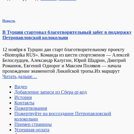
Новость
В Турции стартовал благотворительный забег в поддержку
Петропавловской колокольни
12 ноября в Турции дан старт благотворительному проекту
«Biotropika RUS». Команда из шести спортсменов — Алексей
Белослудцев, Александр Калугин, Юрий Шадрин, Дмитрий
Романюк, Евгений Однорог и Максим Поляков — начала
прохождение знаменитой Ликийской тропы.Их маршрут
Читать дальше…
Видео
Добавление записи из Сбера qr-код
История
Контакты
Пожертвования
Пожертвуйте на воссоздание Петропавловской
колокольни
Пример страницы
Успешная оплата