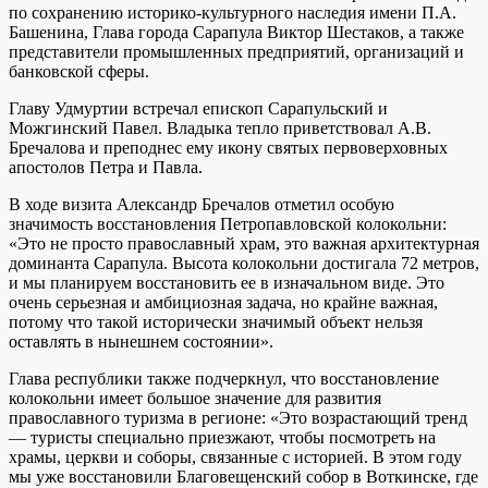
по сохранению историко-культурного наследия имени П.А.
Башенина, Глава города Сарапула Виктор Шестаков, а также
представители промышленных предприятий, организаций и
банковской сферы.
Главу Удмуртии встречал епископ Сарапульский и
Можгинский Павел. Владыка тепло приветствовал А.В.
Бречалова и преподнес ему икону святых первоверховных
апостолов Петра и Павла.
В ходе визита Александр Бречалов отметил особую
значимость восстановления Петропавловской колокольни:
«Это не просто православный храм, это важная архитектурная
доминанта Сарапула. Высота колокольни достигала 72 метров,
и мы планируем восстановить ее в изначальном виде. Это
очень серьезная и амбициозная задача, но крайне важная,
потому что такой исторически значимый объект нельзя
оставлять в нынешнем состоянии».
Глава республики также подчеркнул, что восстановление
колокольни имеет большое значение для развития
православного туризма в регионе: «Это возрастающий тренд
— туристы специально приезжают, чтобы посмотреть на
храмы, церкви и соборы, связанные с историей. В этом году
мы уже восстановили Благовещенский собор в Воткинске, где