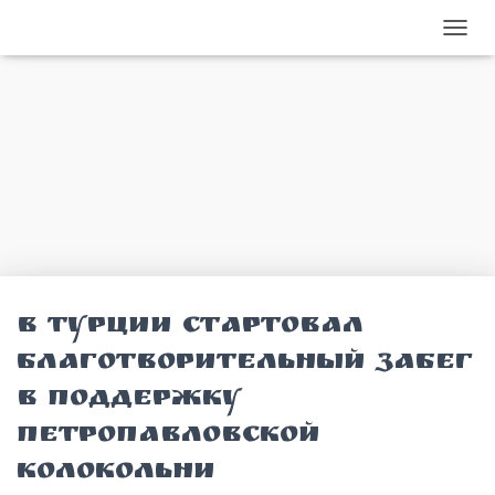
Петропавловская колокольня г.Сарапула
ПЕРЕ
В Турции стартовал
благотворительный забег
в поддержку
Петропавловской
колокольни