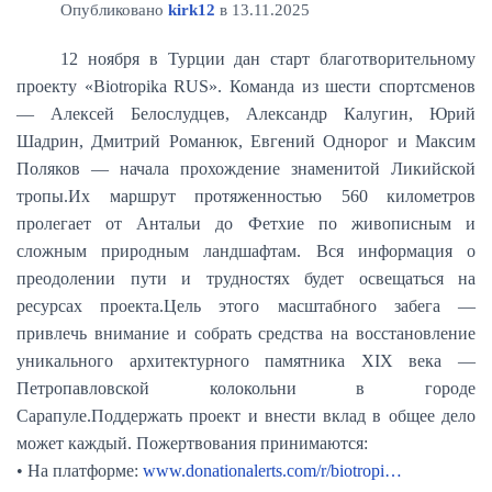
Опубликовано
kirk12
в
13.11.2025
12 ноября в Турции дан старт благотворительному
проекту «Biotropika RUS». Команда из шести спортсменов
— Алексей Белослудцев, Александр Калугин, Юрий
Шадрин, Дмитрий Романюк, Евгений Однорог и Максим
Поляков — начала прохождение знаменитой Ликийской
тропы.Их маршрут протяженностью 560 километров
пролегает от Антальи до Фетхие по живописным и
сложным природным ландшафтам. Вся информация о
преодолении пути и трудностях будет освещаться на
ресурсах проекта.Цель этого масштабного забега —
привлечь внимание и собрать средства на восстановление
уникального архитектурного памятника XIX века —
Петропавловской колокольни в городе
Сарапуле.Поддержать проект и внести вклад в общее дело
может каждый. Пожертвования принимаются:
• На платформе:
www.donationalerts.com/r/biotropi…